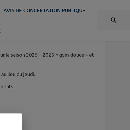
AVIS DE CONCERTATION PUBLIQUE
RE POUR UNE RENTRÉE
E
pour la saison 2025 – 2026 « gym douce » et
au lieu du jeudi.
ements