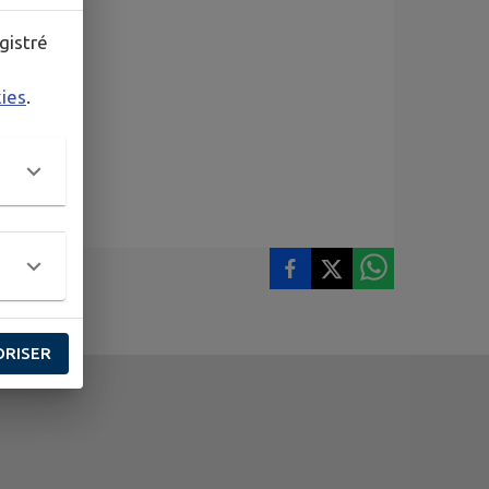
gistré
kies
.
ORISER