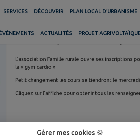
SERVICES
DÉCOUVRIR
PLAN LOCAL D'URBANISME
C'EST LE MOMENT DE S'INSCRI
TONIQUE !
ÉVÉNEMENTS
ACTUALITÉS
PROJET AGRIVOLTAÏQU
Publié le samedi 19 juillet 2025 - Bierné-les-Villages
L’association Famille rurale ouvre ses inscriptions 
la « gym cardio »
Petit changement les cours se tiendront le mercredi 
Cliquez sur l'affiche pour obtenir tous les renseign
Gérer mes cookies 🍪