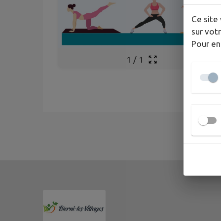
Ce site 
sur votr
Pour en
1
/
1