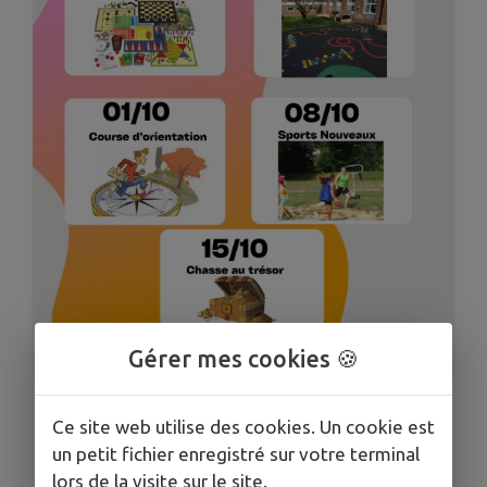
Gérer mes cookies 🍪
1
/
1
Ce site web utilise des cookies. Un cookie est
DÉCOUVREZ LE PROGRAMME
un petit fichier enregistré sur votre terminal
DU CENTRE DE LOISIRS
lors de la visite sur le site.