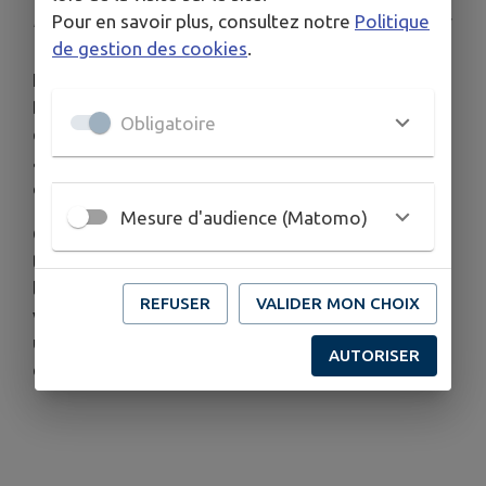
Pour en savoir plus, consultez notre
Politique
Publié le mardi 02 septembre 2025 - Bierné-les-Villages
de gestion des cookies
.
L'équipe d'animation du Centre de Loisirs de
Bierné-les-Villages a eu l'idée de permettre aux
Obligatoire
enfants de s'approprier leur nouveau cadre refait
à neuf et agrandi. Deux mercredis seront
consacrés à la décoration intérieure et extérieure.
Mesure d'audience (Matomo)
Outre les jeux de sociétés et les chasses aux
trésors, les petits biernéens vont montrer
l'exemple en organisant une opération "nettoie ta
REFUSER
VALIDER MON CHOIX
ville" et ainsi prendre conscience qu'ils ont chacun
un rôle à jouer dans la préservation de leur
AUTORISER
environnement immédiat.