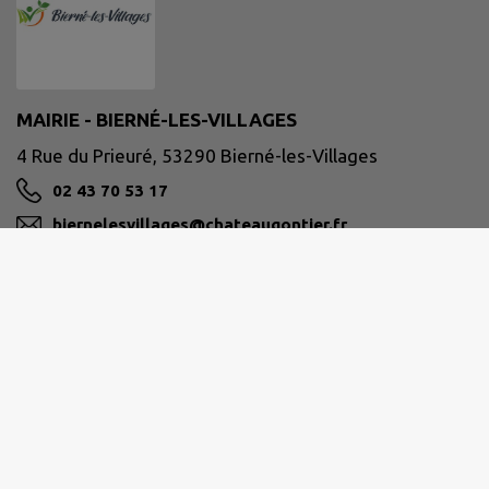
MAIRIE - BIERNÉ-LES-VILLAGES
4 Rue du Prieuré, 53290 Bierné-les-Villages
02 43 70 53 17
biernelesvillages@chateaugontier.fr
M'Y RENDRE
www.biernelesvillages.fr/
Site réalisé par
IntraMuros SAS
|
Mentions légales
|
CGU
|
Politique de confidentialité
|
Accessibilité : partiellement conforme
|
Gérer mes cookies
|
Rechercher
|
Plan du site
|
Flux RSS
| Copyright 2026