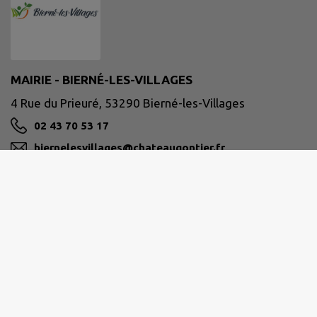
MAIRIE - BIERNÉ-LES-VILLAGES
4 Rue du Prieuré, 53290 Bierné-les-Villages
02 43 70 53 17
biernelesvillages@chateaugontier.fr
M'Y RENDRE
www.biernelesvillages.fr/
Site réalisé par
IntraMuros SAS
|
Mentions légales
|
CGU
|
Politique de confidentialité
|
Accessibilité : partiellement conforme
|
Gérer mes cookies
|
Rechercher
|
Plan du site
|
Flux RSS
| Copyright 2026