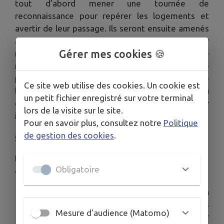
tout d’abord mener une tournée de
reconnaissance pour repérer les logements et
avertir de leur passage. Ils seront ensuite amenés
à se présenter chez les habitants pour leur
Gérer mes cookies 🍪
remettre en main propre la notice de
recensement et la récupérer si cette démarche ne
peut être faite en ligne. En effet, le protocole de
Ce site web utilise des cookies. Un cookie est
l’enquête ayant évolué, la réponse au
un petit fichier enregistré sur votre terminal
questionnaire peut se faire maintenant par
lors de la visite sur le site.
internet.
Pour en savoir plus, consultez notre
Politique
de gestion des cookies
.
Cette mission ponctuelle vous intéresse ?
En postulant, vous vous engagez à être
Obligatoire
disponible :
Pour suivre les 2 demi-journées de formation
et les 3 ou 4 jours de préparation des
Mesure d'audience (Matomo)
opérations de recensement du secteur