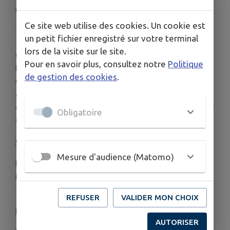
OUVERTES !
Ce site web utilise des cookies. Un cookie est
Publié le vendredi 22 mai 2026 - Bierné-les-Villages
un petit fichier enregistré sur votre terminal
lors de la visite sur le site.
Ouverts aux jeunes - habitant sur la commune de
Pour en savoir plus, consultez notre
Politique
Bierné-les-Villages et âgés de 16 à 18 ans - les
de gestion des cookies
.
Chantiers Argent de Poche donnent la possibilité
aux jeunes d'effectuer de petits travaux pour leur
commune et de contribuer à l’amélioration de leur
Obligatoire
cadre de vie.
Chantiers :
Mesure d'audience (Matomo)
Petites rénovations, peinture
Ménages et rangement
Travaux d'entretien des espaces verts
REFUSER
VALIDER MON CHOIX
Modalités de règlement
AUTORISER