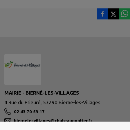
MAIRIE - BIERNÉ-LES-VILLAGES
4 Rue du Prieuré, 53290 Bierné-les-Villages
02 43 70 53 17
biernelesvillages@chateaugontier.fr
M'Y RENDRE