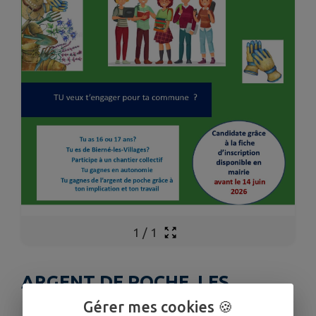
1
/
1
ARGENT DE POCHE, LES
INSCRIPTIONS SONT
Gérer mes cookies 🍪