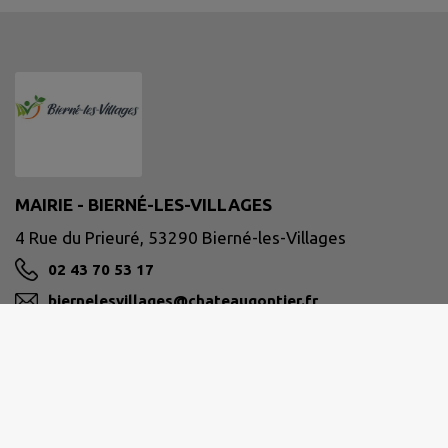
MAIRIE - BIERNÉ-LES-VILLAGES
4 Rue du Prieuré, 53290 Bierné-les-Villages
02 43 70 53 17
biernelesvillages@chateaugontier.fr
M'Y RENDRE
www.biernelesvillages.fr/
Site réalisé par
IntraMuros SAS
|
Mentions légales