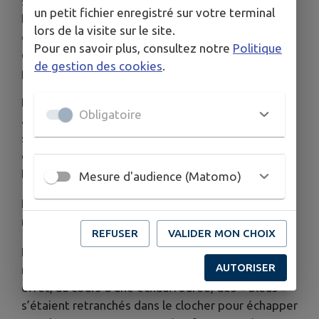
sont visibles sur toute la façade méridionale de
un petit fichier enregistré sur votre terminal
l’église. Celle de droite a été murée et un
lors de la visite sur le site.
chapiteau gallo-romain a été scellé à son pied. Ce
Pour en savoir plus, consultez notre
Politique
chapiteau surnommé la « babillarde » servait de
de gestion des cookies
.
piédestal au tambour du village
D’après la tradition la belle tour du clocher actuel
Obligatoire
avec ses deux baies méridionales géminées du XII
siècle, agrémentées de petits chapiteaux, aurait
d’abord servi de beffroi à la forteresse du
Heyaume, édifiée à la même époque
Mesure d'audience (Matomo)
En 1169 le nom de l’église Saint-Laurent est
mentionné dans le cartulaire de Généteil.
REFUSER
VALIDER MON CHOIX
Pendant la Révolution, en 1793, la charpente de la
AUTORISER
nef est partiellement détruite par un incendie. En
effet, au cours d’une échauffourée, des « bleus »
s’étaient retranchés dans le clocher pour échapper