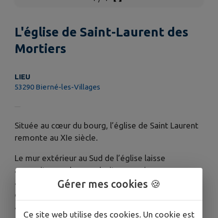
L'église de Saint-Laurent des
Mortiers
LIEU
53290 Bierné-les-Villages
Située au cœur du bourg, l’église de Saint Laurent
remonte au XIe siècle.
Le mur extérieur au Sud de l’église laisse
apparaitre en deux endroits au moins un
appareillage de moellons « en arêtes de poisson »
Gérer mes cookies 🍪
caractéristiques des bâtiments du haut moyen-
âge. De nombreux vestiges de l’époque romane
Ce site web utilise des cookies. Un cookie est