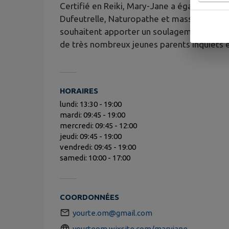
Certifié en Reiki, Mary-Jane a également 
Dufeutrelle, Naturopathe et massothérapeut
souhaitent apporter un soulagement à leurs 
de très nombreux jeunes parents inquiets e
HORAIRES
lundi: 13:30 - 19:00
mardi: 09:45 - 19:00
mercredi: 09:45 - 12:00
jeudi: 09:45 - 19:00
vendredi: 09:45 - 19:00
samedi: 10:00 - 17:00
COORDONNÉES
yourte.om@gmail.com
yourteom.wixsite.com/maryjane