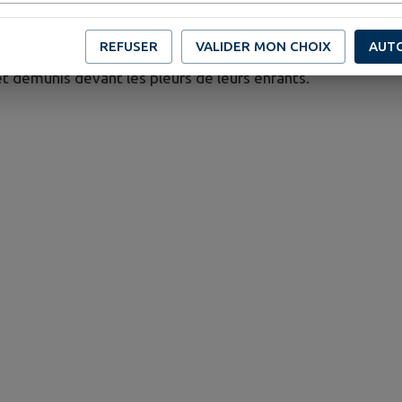
suivi une formation aux « Massages bébé » à l’école « En 
e. Elle propose des ateliers Massage bébé, en trois séance
REFUSER
VALIDER MON CHOIX
AUT
bébés et apaiser les petits maux, comme la constipation, l
t démunis devant les pleurs de leurs enfants.