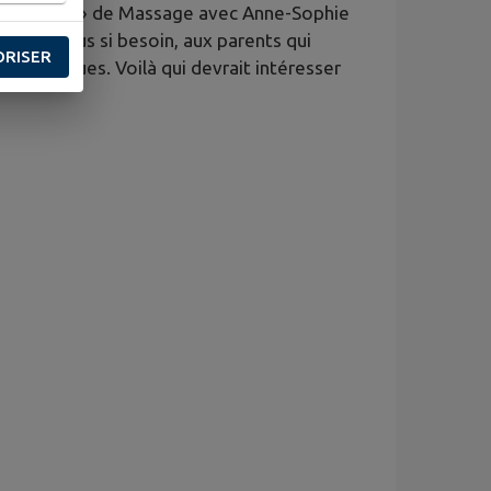
vie de Sens » de Massage avec Anne-Sophie
s, et plus si besoin, aux parents qui
ORISER
es coliques. Voilà qui devrait intéresser